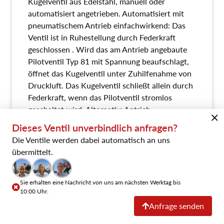
Kugelventil aus Edelstahl, manuell oder
automatisiert angetrieben. Automatisiert mit
pneumatischem Antrieb einfachwirkend: Das
Ventil ist in Ruhestellung durch Federkraft
geschlossen . Wird das am Antrieb angebaute
Pilotventil Typ 81 mit Spannung beaufschlagt,
öffnet das Kugelventil unter Zuhilfenahme von
Druckluft. Das Kugelventil schließt allein durch
Federkraft, wenn das Pilotventil stromlos
geschaltet wird. Alternativ: Antrieb
pneumatisch doppeltwirkend oder mit
Dieses Ventil unverbindlich anfragen?
Handhebel. Ventil geeignet für LN2 - LOx,
Die Ventile werden dabei automatisch an uns
gereinigt und entfettet.
übermittelt.
Datenblatt explizit
Sie erhalten eine Nachricht von uns am nächsten Werktag bis
10:00 Uhr.
Anfrage senden
Downloads