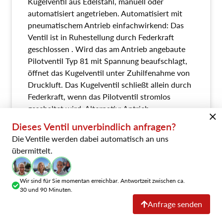
Kugelventil aus Edelstahl, manuell oder
automatisiert angetrieben. Automatisiert mit
pneumatischem Antrieb einfachwirkend: Das
Ventil ist in Ruhestellung durch Federkraft
geschlossen . Wird das am Antrieb angebaute
Pilotventil Typ 81 mit Spannung beaufschlagt,
öffnet das Kugelventil unter Zuhilfenahme von
Druckluft. Das Kugelventil schließt allein durch
Federkraft, wenn das Pilotventil stromlos
geschaltet wird. Alternativ: Antrieb
pneumatisch doppeltwirkend oder mit
Dieses Ventil unverbindlich anfragen?
Handhebel. Ventil geeignet für LN2 - LOx,
Die Ventile werden dabei automatisch an uns
gereinigt und entfettet.
übermittelt.
Datenblatt explizit
Wir sind für Sie momentan erreichbar. Antwortzeit zwischen ca.
30 und 90 Minuten.
Anfrage senden
Downloads