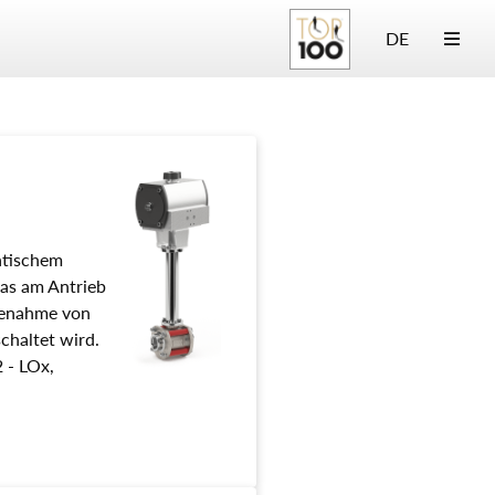
DE
atischem
das am Antrieb
lfenahme von
schaltet wird.
 - LOx,