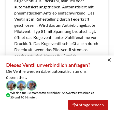
Kugelventil aus Edelstahl, manuell oder
automatisiert angetrieben. Automatisiert mit
pneumatischem Antrieb einfachwirkend: Das
Ventil ist in Ruhestellung durch Federkraft
geschlossen . Wird das am Antrieb angebaute
Pilotventil Typ 81 mit Spannung beaufschlagt,
öffnet das Kugelventil unter Zuhilfenahme von
Druckluft. Das Kugelventil schließt allein durch
Federkraft, wenn das Pilotventil stromlos
geschaltet wird. Alternativ: Antrieb
pneumatisch doppeltwirkend oder mit
Dieses Ventil unverbindlich anfragen?
Handhebel. Ventil geeignet für LN2 - LOx,
Die Ventile werden dabei automatisch an uns
gereinigt und entfettet.
übermittelt.
Datenblatt explizit
Wir sind für Sie momentan erreichbar. Antwortzeit zwischen ca.
30 und 90 Minuten.
Anfrage senden
Downloads