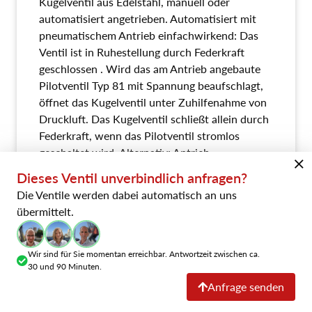
Kugelventil aus Edelstahl, manuell oder
automatisiert angetrieben. Automatisiert mit
pneumatischem Antrieb einfachwirkend: Das
Ventil ist in Ruhestellung durch Federkraft
geschlossen . Wird das am Antrieb angebaute
Pilotventil Typ 81 mit Spannung beaufschlagt,
öffnet das Kugelventil unter Zuhilfenahme von
Druckluft. Das Kugelventil schließt allein durch
Federkraft, wenn das Pilotventil stromlos
geschaltet wird. Alternativ: Antrieb
pneumatisch doppeltwirkend oder mit
Dieses Ventil unverbindlich anfragen?
Handhebel. Ventil geeignet für LN2 - LOx,
Die Ventile werden dabei automatisch an uns
gereinigt und entfettet.
übermittelt.
Datenblatt explizit
Wir sind für Sie momentan erreichbar. Antwortzeit zwischen ca.
30 und 90 Minuten.
Anfrage senden
Downloads