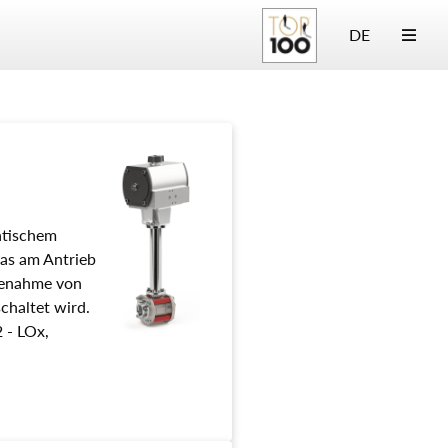
DE
atischem
das am Antrieb
lfenahme von
schaltet wird.
 - LOx,