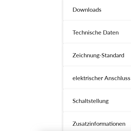
Downloads
Datenblatt universal
Technische Daten
Datenblatt A0723-28/0804
Andere
Zeichnung-Standard
Ausführung
EG-Konformitätserklärung
REACH Erkärung
Ventiltyp
RoHS Erkärung
elektrischer Anschluss
Anschlussart, Ventilsitz
Kv-Wert (Δp = 1 bar H₂O)
Schaltstellung
Gehäuse
Dichtung
Zusatzinformationen
Funktion