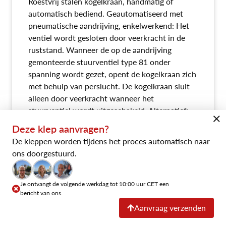
Roestvrij stalen kogelkraan, handmatig of
automatisch bediend. Geautomatiseerd met
pneumatische aandrijving, enkelwerkend: Het
ventiel wordt gesloten door veerkracht in de
ruststand. Wanneer de op de aandrijving
gemonteerde stuurventiel type 81 onder
spanning wordt gezet, opent de kogelkraan zich
met behulp van perslucht. De kogelkraan sluit
alleen door veerkracht wanneer het
stuurventiel wordt uitgeschakeld. Alternatief:
pneumatische dubbelwerkende aandrijving of
Deze klep aanvragen?
met handhefboom. Klep geschikt voor LN2 -
De kleppen worden tijdens het proces automatisch naar
LOx, gereinigd en ontvet.
ons doorgestuurd.
Datablad expliciet
Je ontvangt de volgende werkdag tot 10:00 uur CET een
bericht van ons.
Aanvraag verzenden
Downloads