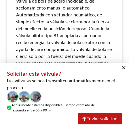
Válvula de bola de acero inoxidable, de
accionamiento manual o automático.
Automatizada con actuador neumático, de
simple efecto: la válvula se cierra por la fuerza
del muelle en la posición de reposo. Cuando la
válvula piloto tipo 81 acoplada al actuador
recibe energía, la válvula de bola se abre con la
ayuda de aire comprimido. La válvula de bola se
cierra sólo por la fuerza del muelle cuando la
válvula piloto está desenergizada. Alternativa:
actuador neumático de doble efecto o con
Solicitar esta válvula?
palanca manual. Válvula apta para LN2 - LOx,
Las válvulas se nos transmiten automáticamente en el
limpiada y desengrasada.
proceso.
Ficha de datos explícita
Actualmente estamos disponibles. Tiempo estimado de
respuesta entre 30 y 90 min.
Enviar solicitud
Downloads