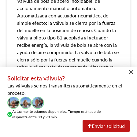
Válvula de bola de acero inoxidable, de
accionamiento manual o automático.
Automatizada con actuador neumático, de
simple efecto: la válvula se cierra por la fuerza
del muelle en la posición de reposo. Cuando la
válvula piloto tipo 81 acoplada al actuador
recibe energía, la válvula de bola se abre con la
ayuda de aire comprimido. La válvula de bola se
cierra sólo por la fuerza del muelle cuando la
válvula piloto está desenergizada. Alternativa:
actuador neumático de doble efecto o con
Solicitar esta válvula?
palanca manual. Válvula apta para LN2 - LOx,
Las válvulas se nos transmiten automáticamente en el
limpiada y desengrasada.
proceso.
Ficha de datos explícita
Actualmente estamos disponibles. Tiempo estimado de
respuesta entre 30 y 90 min.
Enviar solicitud
Downloads